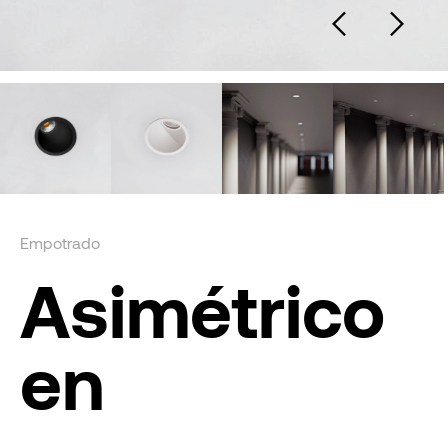
Empotrado
Asimétrico
en