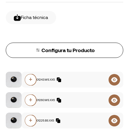
Ficha técnica
Configura tu Producto
+
E189.94001243.WS.XX5
+
E189.93001260.WS.XX5
+
E189.93001225.BS.XX5